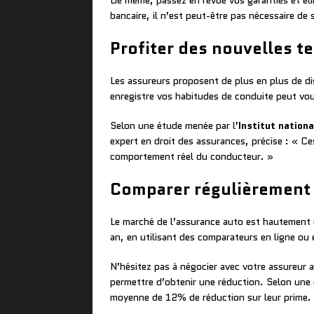
De même, passez en revue vos garanties et éli
bancaire, il n’est peut-être pas nécessaire de
Profiter des nouvelles t
Les assureurs proposent de plus en plus de di
enregistre vos habitudes de conduite peut vou
Selon une étude menée par l’
Institut nation
expert en droit des assurances, précise : « C
comportement réel du conducteur. »
Comparer régulièrement 
Le marché de l’assurance auto est hautement c
an, en utilisant des comparateurs en ligne ou
N’hésitez pas à négocier avec votre assureur 
permettre d’obtenir une réduction. Selon un
moyenne de 12% de réduction sur leur prime.