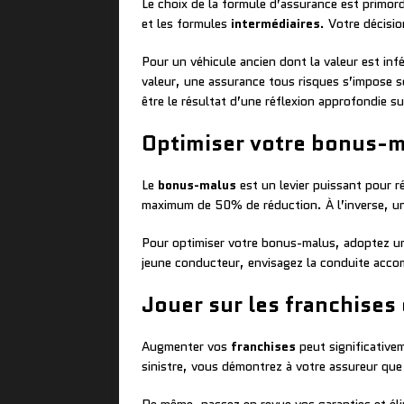
Le choix de la formule d’assurance est primord
et les formules
intermédiaires
. Votre décisi
Pour un véhicule ancien dont la valeur est in
valeur, une assurance tous risques s’impose s
être le résultat d’une réflexion approfondie sur
Optimiser votre bonus-
Le
bonus-malus
est un levier puissant pour 
maximum de 50% de réduction. À l’inverse, u
Pour optimiser votre bonus-malus, adoptez une
jeune conducteur, envisagez la conduite acco
Jouer sur les franchises 
Augmenter vos
franchises
peut significative
sinistre, vous démontrez à votre assureur que