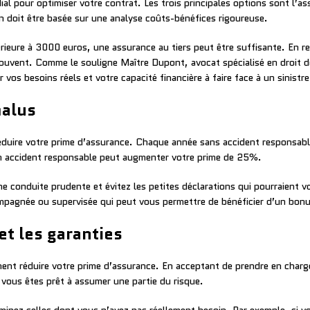
ial pour optimiser votre contrat. Les trois principales options sont l’a
on doit être basée sur une analyse coûts-bénéfices rigoureuse.
férieure à 3000 euros, une assurance au tiers peut être suffisante. En 
ouvent. Comme le souligne Maître Dupont, avocat spécialisé en droit de
 vos besoins réels et votre capacité financière à faire face à un sinistre
malus
réduire votre prime d’assurance. Chaque année sans accident responsab
n accident responsable peut augmenter votre prime de 25%.
 conduite prudente et évitez les petites déclarations qui pourraient v
mpagnée ou supervisée qui peut vous permettre de bénéficier d’un bon
et les garanties
ment réduire votre prime d’assurance. En acceptant de prendre en charge
 vous êtes prêt à assumer une partie du risque.