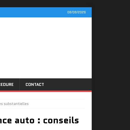
08/08/2026
CEDURE
CONTACT
es substantielles
nce auto : conseils