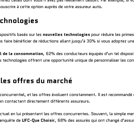
minez celles dont vous n’avez pas réellement besoin. Par exemple, si vo
 souscrire à cette option auprès de votre assureur auto.
echnologies
spositifs basés sur les
nouvelles technologies
pour réduire les primes
s faire bénéficier de réductions allant jusqu’à 30% si vous adoptez un
al de la consommation
, 62% des conducteurs équipés d’un tel disposit
es technologies offrent une opportunité unique de personnaliser les co
les offres du marché
oncurrentiel, et les offres évoluent constamment. Il est recommandé d
 en contactant directement différents assureurs.
actuel en lui présentant les offres concurrentes. Souvent, la simple m
e enquête de
UFC-Que Choisir
, 68% des assurés qui ont changé d’assur