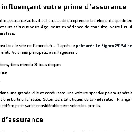
 influençant votre prime d’assurance
otre assurance auto, il est crucial de comprendre les éléments qui déte
cteurs tels que votre
âge
, votre
expérience de conduite
, votre
lieu 
inistres
.
nsultez le site de Generali.fr . D’après le
palmarès Le Figaro 2024 de
nerali. Voici ses principaux avantageuses :
tiers, tiers étendu & tous risques
ance
.
dans une grande ville et conduisant une voiture sportive paiera généra
 une berline familiale. Selon les statistiques de la
Fédération Françai
chiffre peut varier considérablement selon les profils.
e d’assurance