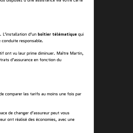
us disposez d’une assistance via votre carte
. L’installation d’un
boîtier télématique
qui
e conduite responsable.
if ont vu leur prime diminuer. Maître Martin,
ntrats d’assurance en fonction du
e comparer les tarifs au moins une fois par
enace de changer d’assureur peut vous
eur ont réalisé des économies, avec une