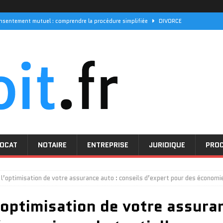
nsentement mutuel : comprendre la procédure simplifiée
DIVORCE
rde des enfants et pension : quels recours en cas de conflit familial ?
els sont les délais de réponse pour vos demandes
PROCEDURE
 ses initiatives pour les droits des femmes
ACTUALITÉ
ff 94 aborde les questions de droit pénal
LOI
OCAT
NOTAIRE
ENTREPRISE
JURIDIQUE
PRO
e l’optimisation de votre assurance auto : conseils d’expert pour des économi
l’optimisation de votre assura