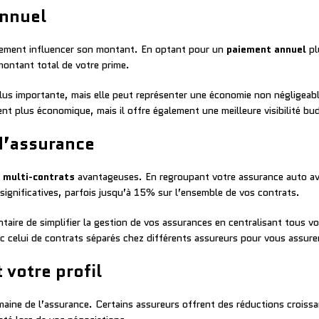
annuel
lement influencer son montant. En optant pour un
paiement annuel
pl
montant total de votre prime.
plus importante, mais elle peut représenter une économie non négligeab
t plus économique, mais il offre également une meilleure visibilité bud
d’assurance
 multi-contrats
avantageuses. En regroupant votre assurance auto ave
significatives, parfois jusqu’à 15% sur l’ensemble de vos contrats.
aire de simplifier la gestion de vos assurances en centralisant tous vo
ec celui de contrats séparés chez différents assureurs pour vous assurer
t votre profil
ine de l’assurance. Certains assureurs offrent des réductions croissan