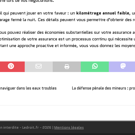
eté lors de vos négociations.
l qui peuvent jouer en votre faveur : un
kilométrage annuel faible
, 
 garage fermé la nuit. Ces détails peuvent vous permettre d’obtenir des
vous pouvez réaliser des économies substantielles sur votre assurance
timisation de votre assurance est un processus continu qui nécessite un
optant une approche proactive et informée, vous vous donnez les moyens
.
 naviguer dans les eaux troubles
La défense pénale des mineurs : pro
n interdite - Ledroit.fr - 2026
|
Mentions légales