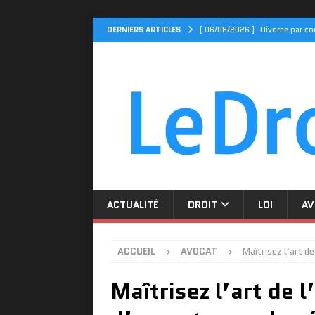
DERNIERS ARTICLES
[ 06/08/2026 ]
Divorce par co
[ 06/08/2026 ]
Séparation, ga
ACTUALITÉ
[ 04/08/2026 ]
Cidff 94 : Qu
[ 31/07/2026 ]
Le Cidff 94 et
[ 08/08/2026 ]
Comment le Cid
ACTUALITÉ
DROIT
LOI
AV
ACCUEIL
AVOCAT
Maîtrisez l’art d
Maîtrisez l’art de 