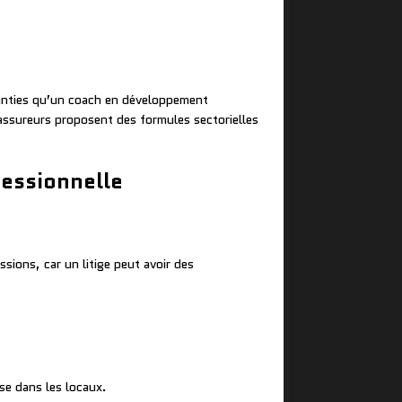
ranties qu’un coach en développement
s assureurs proposent des formules sectorielles
fessionnelle
sions, car un litige peut avoir des
sse dans les locaux.