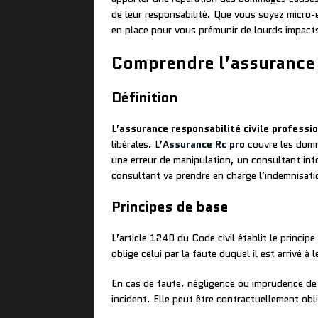
de leur responsabilité. Que vous soyez micro-
en place pour vous prémunir de lourds impacts
Comprendre l’assurance r
Définition
L’
assurance responsabilité civile professi
libérales. L’
Assurance Rc pro
couvre les domma
une erreur de manipulation, un consultant inf
consultant va prendre en charge l’indemnisatio
Principes de base
L’article 1240 du Code civil établit le princi
oblige celui par la faute duquel il est arrivé à l
En cas de faute, négligence ou imprudence de v
incident. Elle peut être contractuellement obl