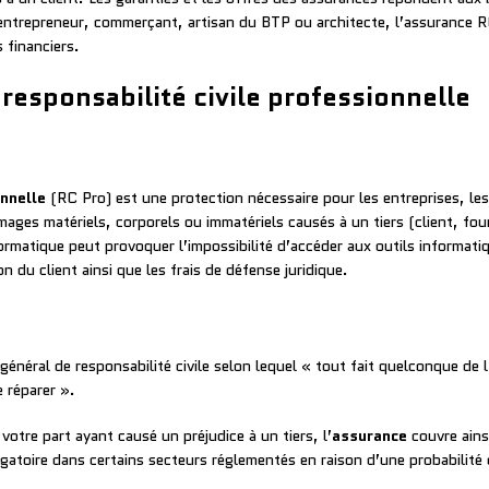
entrepreneur, commerçant, artisan du BTP ou architecte, l’assurance R
 financiers.
esponsabilité civile professionnelle
onnelle
(RC Pro) est une protection nécessaire pour les entreprises, le
ges matériels, corporels ou immatériels causés à un tiers (client, fou
ormatique peut provoquer l’impossibilité d’accéder aux outils informati
n du client ainsi que les frais de défense juridique.
pe général de responsabilité civile selon lequel « tout fait quelconque 
e réparer ».
otre part ayant causé un préjudice à un tiers, l’
assurance
couvre ains
igatoire dans certains secteurs réglementés en raison d’une probabilité 