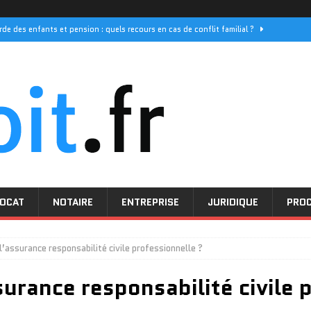
rde des enfants et pension : quels recours en cas de conflit familial ?
els sont les délais de réponse pour vos demandes
PROCEDURE
 ses initiatives pour les droits des femmes
ACTUALITÉ
e décès : quel prix pour une couverture optimale
JURIDIQUE
nsentement mutuel : comprendre la procédure simplifiée
DIVORCE
OCAT
NOTAIRE
ENTREPRISE
JURIDIQUE
PRO
l’assurance responsabilité civile professionnelle ?
urance responsabilité civile 