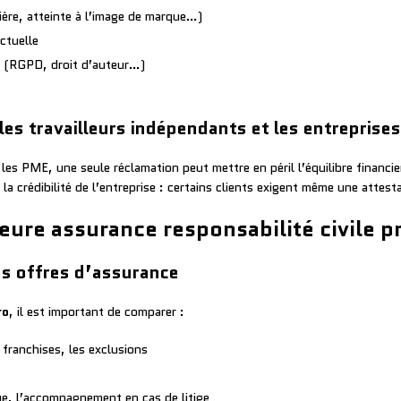
cière, atteinte à l’image de marque…)
ctuelle
es (RGPD, droit d’auteur…)
les travailleurs indépendants et les entreprises
les PME, une seule réclamation peut mettre en péril l’équilibre financier
i la crédibilité de l’entreprise : certains clients exigent même une atte
eure assurance responsabilité civile p
es offres d’assurance
ro
, il est important de comparer :
s franchises, les exclusions
ique, l’accompagnement en cas de litige