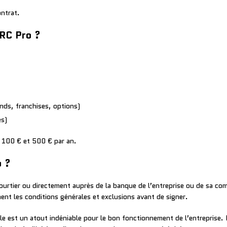
ntrat.
RC Pro ?
onds, franchises, options)
és)
 100 € et 500 € par an.
o ?
 courtier ou directement auprès de la banque de l’entreprise ou de sa com
ment les conditions générales et exclusions avant de signer.
lle est un atout indéniable pour le bon fonctionnement de l’entreprise. 