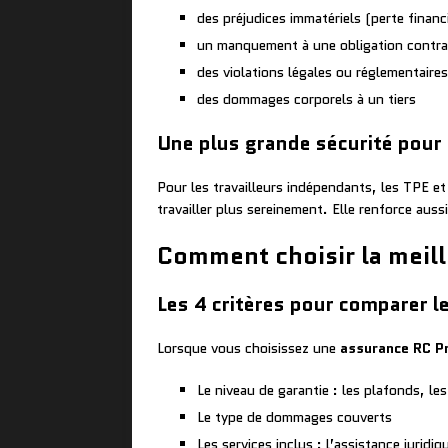
des préjudices immatériels (perte finan
un manquement à une obligation contra
des violations légales ou réglementair
des dommages corporels à un tiers
Une plus grande sécurité pour 
Pour les travailleurs indépendants, les TPE et 
travailler plus sereinement. Elle renforce auss
Comment choisir la meill
Les 4 critères pour comparer l
Lorsque vous choisissez une
assurance RC P
Le niveau de garantie : les plafonds, le
Le type de dommages couverts
Les services inclus : l’assistance jurid