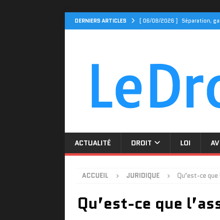
DERNIERS ARTICLES
[ 06/08/2026 ]
Séparation, ga
ACTUALITÉ
[ 04/08/2026 ]
Cidff 94 : Qu
[ 31/07/2026 ]
Le Cidff 94 et
[ 27/07/2026 ]
Tarif assuranc
[ 06/08/2026 ]
Divorce par co
ACTUALITÉ
DROIT
LOI
AV
ACCUEIL
JURIDIQUE
Qu’est-ce que 
Qu’est-ce que l’ass