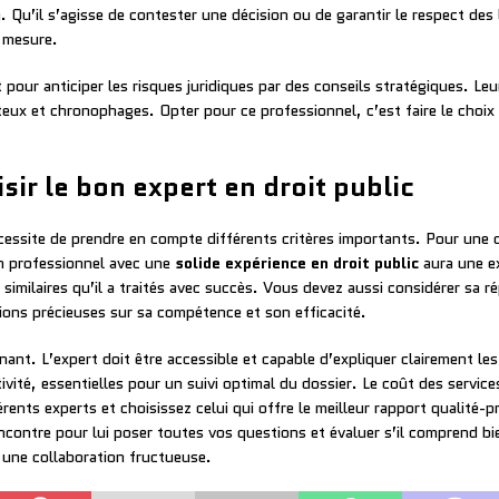
. Qu’il s’agisse de contester une décision ou de garantir le respect des 
r mesure.
pour anticiper les risques juridiques par des conseils stratégiques. L
ûteux et chronophages. Opter pour ce professionnel, c’est faire le choix
sir le bon expert en droit public
essite de prendre en compte différents critères importants. Pour une d
 Un professionnel avec une
solide expérience en droit public
aura une ex
s similaires qu’il a traités avec succès. Vous devez aussi considérer sa
tions précieuses sur sa compétence et son efficacité.
nt. L’expert doit être accessible et capable d’expliquer clairement les 
tivité, essentielles pour un suivi optimal du dossier. Le coût des servic
ents experts et choisissez celui qui offre le meilleur rapport qualité-pr
rencontre pour lui poser toutes vos questions et évaluer s’il comprend 
 une collaboration fructueuse.