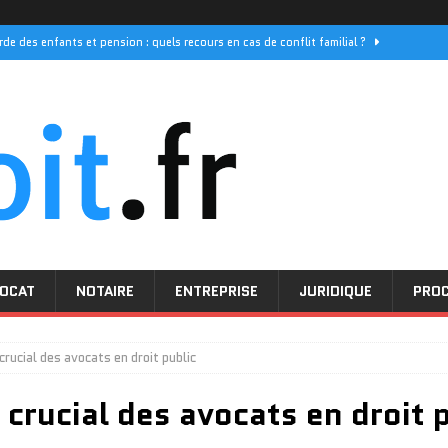
rde des enfants et pension : quels recours en cas de conflit familial ?
els sont les délais de réponse pour vos demandes
PROCEDURE
 ses initiatives pour les droits des femmes
ACTUALITÉ
e décès : quel prix pour une couverture optimale
JURIDIQUE
nsentement mutuel : comprendre la procédure simplifiée
DIVORCE
OCAT
NOTAIRE
ENTREPRISE
JURIDIQUE
PRO
crucial des avocats en droit public
crucial des avocats en droit 