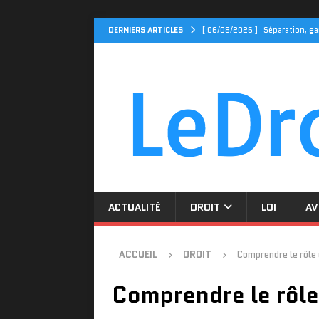
DERNIERS ARTICLES
[ 06/08/2026 ]
Séparation, ga
ACTUALITÉ
[ 04/08/2026 ]
Cidff 94 : Qu
[ 31/07/2026 ]
Le Cidff 94 et
[ 27/07/2026 ]
Tarif assuranc
[ 06/08/2026 ]
Divorce par co
ACTUALITÉ
DROIT
LOI
AV
ACCUEIL
DROIT
Comprendre le rôle 
Comprendre le rôle 