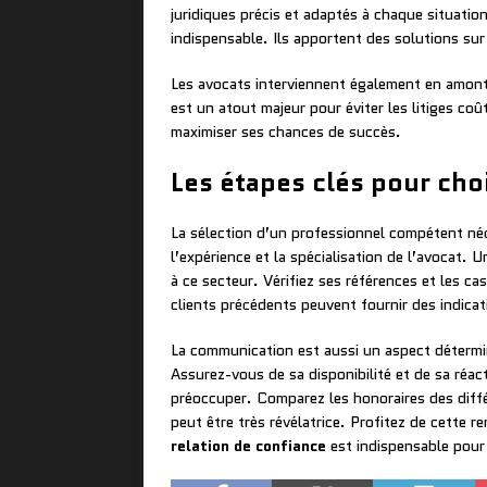
juridiques précis et adaptés à chaque situation
indispensable. Ils apportent des solutions su
Les avocats interviennent également en amont 
est un atout majeur pour éviter les litiges co
maximiser ses chances de succès.
Les étapes clés pour choi
La sélection d’un professionnel compétent néc
l’expérience et la spécialisation de l’avocat.
à ce secteur. Vérifiez ses références et les ca
clients précédents peuvent fournir des indica
La communication est aussi un aspect détermina
Assurez-vous de sa disponibilité et de sa réac
préoccuper. Comparez les honoraires des différ
peut être très révélatrice. Profitez de cette 
relation de confiance
est indispensable pour