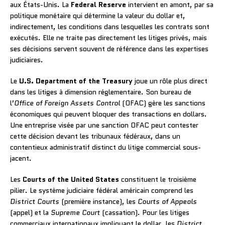
aux États-Unis. La
Federal Reserve
intervient en amont, par sa
politique monétaire qui détermine la valeur du dollar et,
indirectement, les conditions dans lesquelles les contrats sont
exécutés. Elle ne traite pas directement les litiges privés, mais
ses décisions servent souvent de référence dans les expertises
judiciaires.
Le
U.S. Department of the Treasury
joue un rôle plus direct
dans les litiges à dimension réglementaire. Son bureau de
l’
Office of Foreign Assets Control
(OFAC) gère les sanctions
économiques qui peuvent bloquer des transactions en dollars.
Une entreprise visée par une sanction OFAC peut contester
cette décision devant les tribunaux fédéraux, dans un
contentieux administratif distinct du litige commercial sous-
jacent.
Les
Courts of the United States
constituent le troisième
pilier. Le système judiciaire fédéral américain comprend les
District Courts
(première instance), les
Courts of Appeals
(appel) et la
Supreme Court
(cassation). Pour les litiges
commerciaux internationaux impliquant le dollar, les
District