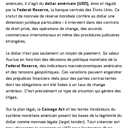
américain, il s’agit du
dollar américain (USD)
, émis et régulé
par la
Federal Reserve
, la banque centrale des États-Unis. Ce
statut de monnaie de réserve mondiale confère au dollar une
dimension juridique particulière : il intervient dans des contrats
de droit privé, des opérations de change, des accords
commerciaux internationaux et même des procédures judiciaires
étrangères.
Le dollar n’est pas seulement un moyen de paiement. Sa valeur
fluctue en fonction des décisions de politique monétaire de la
Federal Reserve
, des indicateurs macroéconomiques américains
et des tensions géopolitiques. Ces variations peuvent engendrer
des préjudices financiers réels pour des parties contractantes
dont les obligations ont été fixées à un taux de change
antérieur. C’est précisément ce type de situation qui génère des
litiges.
Sur le plan légal, la
Coinage Act
et les textes fondateurs du
système monétaire américain posent les bases de la légitimité du
dollar comme monnaie légale (
legal tender
). Tout créancier est
tenu d’accepter le paiement en USD pour l’extinction d’une