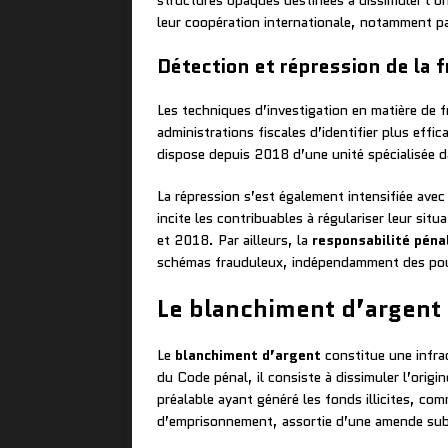
structures opaques destinées à dissimuler l’ori
leur coopération internationale, notamment p
Détection et répression de la f
Les techniques d’investigation en matière de f
administrations fiscales d’identifier plus ef
dispose depuis 2018 d’une unité spécialisée d
La répression s’est également intensifiée ave
incite les contribuables à régulariser leur si
et 2018. Par ailleurs, la
responsabilité péna
schémas frauduleux, indépendamment des pour
Le blanchiment d’argent 
Le
blanchiment d’argent
constitue une infrac
du Code pénal, il consiste à dissimuler l’origi
préalable ayant généré les fonds illicites, com
d’emprisonnement, assortie d’une amende sub