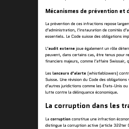
Mécanismes de prévention et 
La prévention de ces infractions repose large
d’administration, l’instauration de comités d
essentiels. Le Code suisse des obligations imp
L’
audit externe
joue également un rôle détermi
peuvent, dans certains cas, être tenus pour re
financiers majeurs, comme l’affaire Swissair, 
Les
lanceurs d’alerte
(whistleblowers) contri
Suisse. Une révision du Code des obligations v
d’autres juridictions comme les États-Unis ou
lutte contre la délinquance économique.
La corruption dans les t
La
corruption
constitue une infraction économ
distingue la corruption active (article 322ter