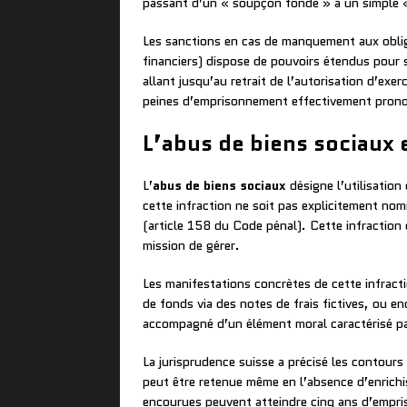
passant d’un « soupçon fondé » à un simple « 
Les sanctions en cas de manquement aux oblig
financiers) dispose de pouvoirs étendus pour 
allant jusqu’au retrait de l’autorisation d’ex
peines d’emprisonnement effectivement prono
L’abus de biens sociaux e
L’
abus de biens sociaux
désigne l’utilisation
cette infraction ne soit pas explicitement nom
(article 158 du Code pénal). Cette infraction 
mission de gérer.
Les manifestations concrètes de cette infracti
de fonds via des notes de frais fictives, ou e
accompagné d’un élément moral caractérisé par 
La jurisprudence suisse a précisé les contours
peut être retenue même en l’absence d’enrichi
encourues peuvent atteindre cinq ans d’empri