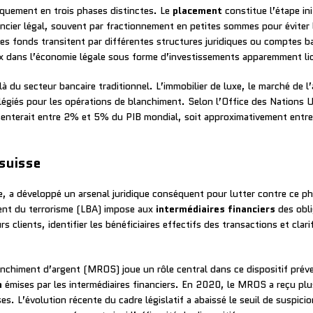
iquement en trois phases distinctes. Le
placement
constitue l’étape ini
ancier légal, souvent par fractionnement en petites sommes pour éviter l
les fonds transitent par différentes structures juridiques ou comptes ban
ux dans l’économie légale sous forme d’investissements apparemment lic
là du secteur bancaire traditionnel. L’immobilier de luxe, le marché de l
ilégiés pour les opérations de blanchiment. Selon l’Office des Nations 
nterait entre 2% et 5% du PIB mondial, soit approximativement entre 80
 suisse
re, a développé un arsenal juridique conséquent pour lutter contre ce p
ment du terrorisme (LBA) impose aux
intermédiaires financiers
des obli
rs clients, identifier les bénéficiaires effectifs des transactions et clar
chiment d’argent (MROS) joue un rôle central dans ce dispositif préven
n
émises par les intermédiaires financiers. En 2020, le MROS a reçu p
ses. L’évolution récente du cadre législatif a abaissé le seuil de suspi