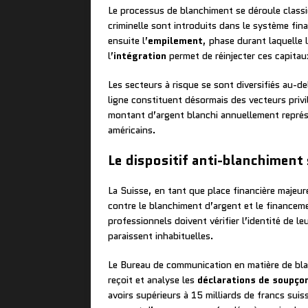
Le processus de blanchiment se déroule class
criminelle sont introduits dans le système fin
ensuite l’
empilement
, phase durant laquelle 
l’
intégration
permet de réinjecter ces capita
Les secteurs à risque se sont diversifiés au-de
ligne constituent désormais des vecteurs priv
montant d’argent blanchi annuellement représe
américains.
Le dispositif anti-blanchiment
La Suisse, en tant que place financière majeu
contre le blanchiment d’argent et le finance
professionnels doivent vérifier l’identité de leu
paraissent inhabituelles.
Le Bureau de communication en matière de blan
reçoit et analyse les
déclarations de soupço
avoirs supérieurs à 15 milliards de francs suis