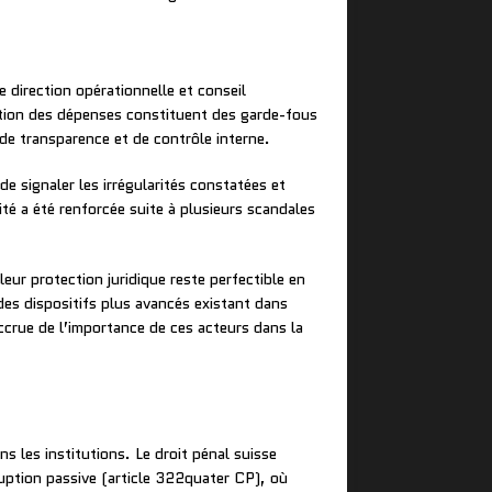
e direction opérationnelle et conseil
bation des dépenses constituent des garde-fous
de transparence et de contrôle interne.
e signaler les irrégularités constatées et
té a été renforcée suite à plusieurs scandales
eur protection juridique reste perfectible en
des dispositifs plus avancés existant dans
crue de l’importance de ces acteurs dans la
 les institutions. Le droit pénal suisse
rruption passive (article 322quater CP), où