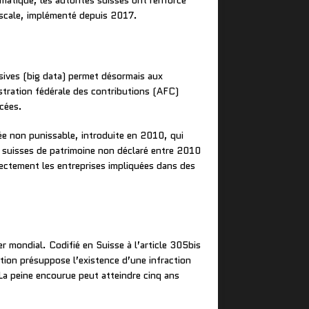
ématique, les autorités suisses ont renforcé
iscale, implémenté depuis 2017.
ives (big data) permet désormais aux
stration fédérale des contributions (AFC)
cées.
ée non punissable, introduite en 2010, qui
cs suisses de patrimoine non déclaré entre 2010
ectement les entreprises impliquées dans des
r mondial. Codifié en Suisse à l’article 305bis
ction présuppose l’existence d’une infraction
. La peine encourue peut atteindre cinq ans