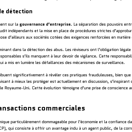
de détection
ment sur la
gouvernance d’entreprise
. La séparation des pouvoirs entr
’audit indépendants et la mise en place de procédures strictes d’appro
ose d’ailleurs aux sociétés cotées des exigences renforcées en matière 
nant dans la détection des abus. Les réviseurs ont l’obligation légale d
sponsables s’ils manquent à leur devoir de vigilance. Cette responsabili
qui a mis en lumière les défaillances des mécanismes de surveillance.
buent significativement à révéler ces pratiques frauduleuses, bien que l
isant à mieux les protéger est actuellement en discussion, s’inspirant 
 le Royaume-Uni. Cette évolution témoigne d’une prise de conscience ac
ransactions commerciales
ique particulièrement dommageable pour l’économie et la confiance dans
 CP), qui consiste à offrir un avantage indu à un agent public, de la co