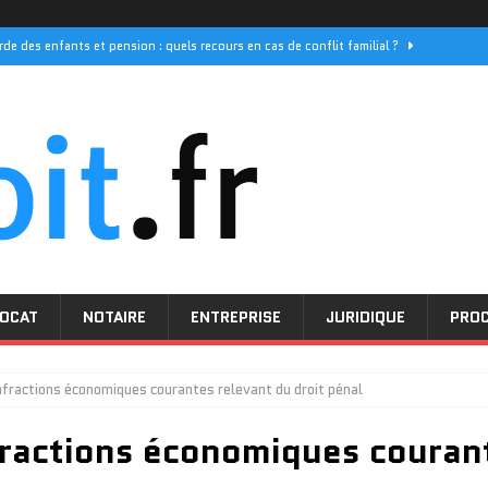
rde des enfants et pension : quels recours en cas de conflit familial ?
els sont les délais de réponse pour vos demandes
PROCEDURE
 ses initiatives pour les droits des femmes
ACTUALITÉ
e décès : quel prix pour une couverture optimale
JURIDIQUE
nsentement mutuel : comprendre la procédure simplifiée
DIVORCE
OCAT
NOTAIRE
ENTREPRISE
JURIDIQUE
PRO
fractions économiques courantes relevant du droit pénal
ractions économiques couran