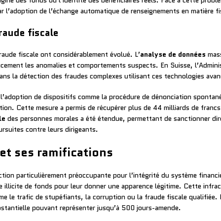
gine des fonds ou l’identité des bénéficiaires réels. Face à cette probl
ar l’adoption de l’échange automatique de renseignements en matière f
raude fiscale
raude fiscale ont considérablement évolué. L’
analyse de données
mass
ficacement les anomalies et comportements suspects. En Suisse, l’Admini
ans la détection des fraudes complexes utilisant ces technologies avan
c l’adoption de dispositifs comme la procédure de dénonciation spontan
tuation. Cette mesure a permis de récupérer plus de 44 milliards de fran
le
des personnes morales a été étendue, permettant de sanctionner dir
suites contre leurs dirigeants.
et ses ramifications
tion particulièrement préoccupante pour l’intégrité du système financie
ne illicite de fonds pour leur donner une apparence légitime. Cette infra
me le trafic de stupéfiants, la corruption ou la fraude fiscale qualifiée
stantielle pouvant représenter jusqu’à 500 jours-amende.