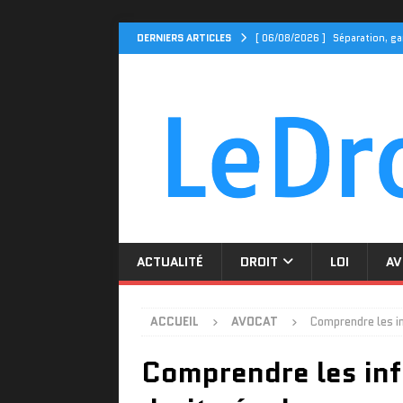
DERNIERS ARTICLES
[ 06/08/2026 ]
Séparation, ga
ACTUALITÉ
[ 04/08/2026 ]
Cidff 94 : Qu
[ 31/07/2026 ]
Le Cidff 94 et
[ 27/07/2026 ]
Tarif assuranc
[ 06/08/2026 ]
Divorce par co
ACTUALITÉ
DROIT
LOI
AV
ACCUEIL
AVOCAT
Comprendre les in
Comprendre les inf