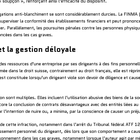
soupçon », renforçant ainsi l’efficacité du dispositif.
ations anti-blanchiment se sont considérablement durcies. La FINMA (
superviser la conformité des établissements financiers et peut prononce
ercer. Parallèlement, les poursuites pénales contre les personnes physiqu
ncées dans les cas graves.
t la gestion déloyale
 des ressources d’une entreprise par ses dirigeants à des fins personnell
mée dans le droit suisse, contrairement au droit français, elle est répri
est constituée lorsqu’un dirigeant viole son devoir de diligence et caus
on sont multiples. Elles incluent l’utilisation abusive des biens de la 
ncore la conclusion de contrats désavantageux avec des entités liées au 
l’intention de nuire ou, a minima, par la conscience de causer un préju
 de cette infraction, notamment dans l’arrêt du Tribunal fédéral ATF 12
ssement personnel du dirigeant, dès lors que son comportement a causé 
sonnement dans les cas graves, notamment lorsque l’auteur agit par m