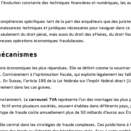
 l’évolution constante des techniques financières et numériques, les au
 compétences spécifiques tant de la part des enquêteurs que des jurist
nnaissances techniques et juridiques nécessaires pour naviguer dans c
seulement du droit pénal, mais aussi du droit des affaires, du droit fis
breuses opérations économiques frauduleuses.
 mécanismes
ons économiques les plus répandues. Elle se définit comme la soustracti
Contrairement à l’optimisation fiscale, qui exploite légalement les fai
. En Suisse, l’article 186 de la Loi fédérale sur l’impôt fédéral direct (
nnement dans les cas graves.
constamment. Le
carrousel TVA
représente l’un des montages les plus p
 fictif entre plusieurs sociétés, souvent établies dans différents pays
type de fraude coûte annuellement plus de 50 milliards d’euros aux É
e central dans les stratégies de fraude complexes. Ces juridictions à fi