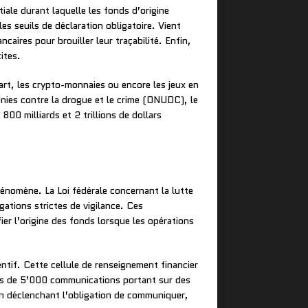
tiale durant laquelle les fonds d’origine
es seuils de déclaration obligatoire. Vient
caires pour brouiller leur traçabilité. Enfin,
ites.
’art, les crypto-monnaies ou encore les jeux en
Unies contre la drogue et le crime (ONUDC), le
0 milliards et 2 trillions de dollars
hénomène. La Loi fédérale concernant la lutte
gations strictes de vigilance. Ces
ifier l’origine des fonds lorsque les opérations
tif. Cette cellule de renseignement financier
lus de 5’000 communications portant sur des
cion déclenchant l’obligation de communiquer,