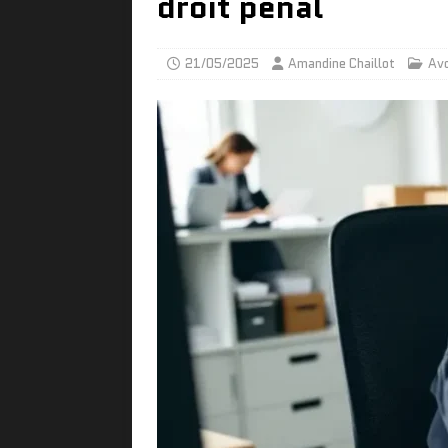
droit pénal
21/05/2025
Amandine Chaillot
Av