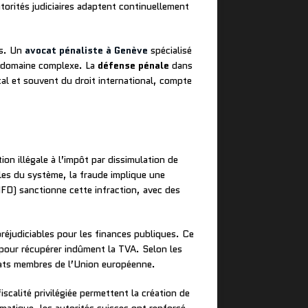
torités judiciaires adaptent continuellement
es. Un
avocat pénaliste à Genève
spécialisé
e domaine complexe. La
défense pénale
dans
cal et souvent du droit international, compte
on illégale à l’impôt par dissimulation de
lles du système, la fraude implique une
LIFD) sanctionne cette infraction, avec des
réjudiciables pour les finances publiques. Ce
, pour récupérer indûment la TVA. Selon les
tats membres de l’Union européenne.
scalité privilégiée permettent la création de