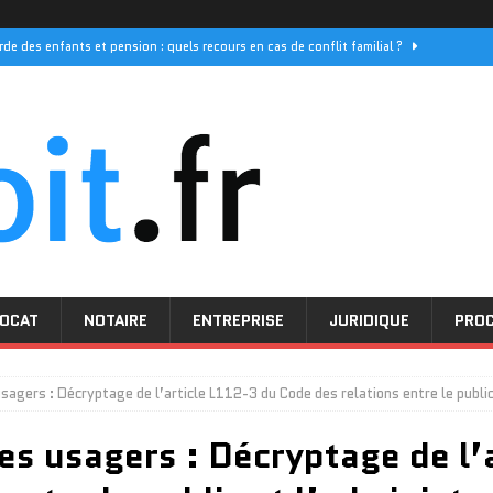
rde des enfants et pension : quels recours en cas de conflit familial ?
els sont les délais de réponse pour vos demandes
PROCEDURE
 ses initiatives pour les droits des femmes
ACTUALITÉ
e décès : quel prix pour une couverture optimale
JURIDIQUE
nsentement mutuel : comprendre la procédure simplifiée
DIVORCE
OCAT
NOTAIRE
ENTREPRISE
JURIDIQUE
PRO
usagers : Décryptage de l’article L112-3 du Code des relations entre le public
des usagers : Décryptage de l’