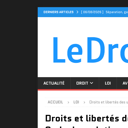
DERNIERS ARTICLES
[ 06/08/2026 ]
Séparation, ga
ACTUALITÉ
[ 04/08/2026 ]
Cidff 94 : Qu
[ 31/07/2026 ]
Le Cidff 94 et
[ 27/07/2026 ]
Tarif assuranc
[ 06/08/2026 ]
Divorce par co
ACTUALITÉ
DROIT
LOI
AV
ACCUEIL
LOI
Droits et libertés des 
Droits et libertés 