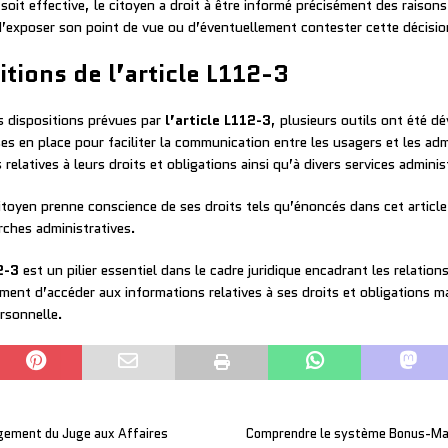
soit effective, le citoyen a droit à être informé précisément des raisons
 d’exposer son point de vue ou d’éventuellement contester cette décisio
tions de l’article L112-3
s dispositions prévues par
l’article L112-3
, plusieurs outils ont été d
es en place pour faciliter la communication entre les usagers et les a
elatives à leurs droits et obligations ainsi qu’à divers services adminis
citoyen prenne conscience de ses droits tels qu’énoncés dans cet article
rches administratives.
2-3
est un pilier essentiel dans le cadre juridique encadrant les relations
ment d’accéder aux informations relatives à ses droits et obligations ma
rsonnelle.
ugement du Juge aux Affaires
Comprendre le système Bonus-Mal