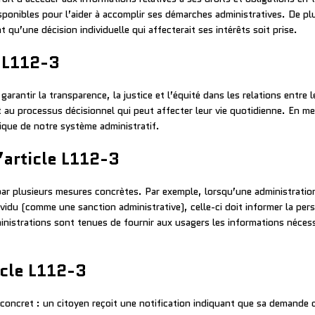
isponibles pour l’aider à accomplir ses démarches administratives. De plu
 qu’une décision individuelle qui affecterait ses intérêts soit prise.
e L112-3
garantir la transparence, la justice et l’équité dans les relations entre 
ent au processus décisionnel qui peut affecter leur vie quotidienne. En m
que de notre système administratif.
’article L112-3
par plusieurs mesures concrètes. Par exemple, lorsqu’une administratio
dividu (comme une sanction administrative), celle-ci doit informer la per
nistrations sont tenues de fournir aux usagers les informations nécess
icle L112-3
concret : un citoyen reçoit une notification indiquant que sa demande d