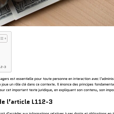
112-3
sagers est essentielle pour toute personne en interaction avec l’admini
on joue un rôle clé dans ce contexte. Il énonce des principes fondamenta
 sur cet important texte juridique, en expliquant son contenu, son impo
e l’article L112-3
roit d’accéder aux informations relatives à ses droits et obligations en 