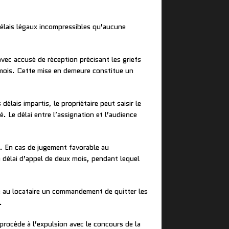
délais légaux incompressibles qu’aucune
avec accusé de réception précisant les griefs
x mois. Cette mise en demeure constitue un
 délais impartis, le propriétaire peut saisir le
. Le délai entre l’assignation et l’audience
n. En cas de jugement favorable au
un délai d’appel de deux mois, pendant lequel
fie au locataire un commandement de quitter les
.
er procède à l’expulsion avec le concours de la