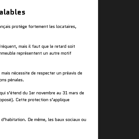
alables
ançais protège fortement les locataires,
réquent, mais il faut que le retard soit
’immeuble représentent un autre motif
, mais nécessite de respecter un préavis de
ions pénales.
 qui s’étend du 1er novembre au 31 mars de
roposé). Cette protection s’applique
l d’habitation. De même, les baux sociaux ou