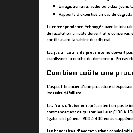
Enregistrements audio ou vidéo (dans le 
Rapports d’expertise en cas de dégradat
La
correspondance échangée
avec le locatai
de résolution amiable doivent être conservés 
conflit avant la saisine du tribunal.
Les
justificatifs de propriété
ne doivent pas 
établissent la qualité du demandeur. En cas de
Combien coûte une procé
L’aspect financier d’une procédure d’expulsio
locataire défaillant.
Les
frais d’huissier
représentent un poste imp
commandement de quitter les lieux (100 à 150 
également générer 200 à 400 euros suppléme
Les
honoraires d’avocat
varient considérable