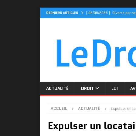
DERNIERS ARTICLES
[ 06/08/2026 ]
Divorce par co
[ 06/08/2026 ]
Séparation, ga
ACTUALITÉ
[ 04/08/2026 ]
Cidff 94 : Qu
[ 31/07/2026 ]
Le Cidff 94 et
[ 08/08/2026 ]
Comment le Cid
ACTUALITÉ
DROIT
LOI
AV
ACCUEIL
ACTUALITÉ
Expulser un lo
Expulser un locatai