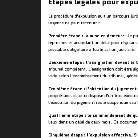
Étapes légales pour expul
La procédure d’expulsion suit un parcours jur
urgence ne peut raccourcir.
Première étape : la mise en demeure
. Le p
reprochés et accordant un délai pour régularis
préalable obligatoire à toute action judiciaire.
Deuxième étape : l’assignation devant le tr
tribunal compétent. L’assignation doit être sig
varie selon l’encombrement du tribunal, génér
Troisième étape : l’obtention du jugement
propriétaire, celui-ci dispose d’un titre exécu
l’exécution du jugement reste suspendue sauf
Quatrième étape : le commandement de qui
lieux dans un délai de deux mois. Ce document
Cinquième étape : l’expulsion effective
. S