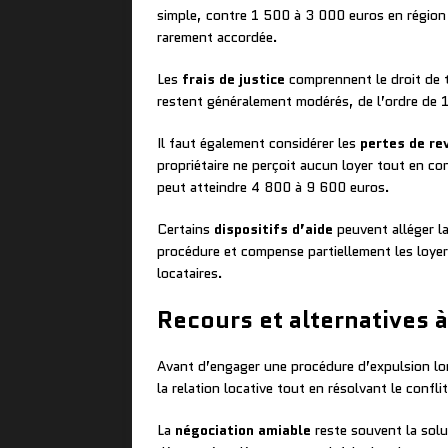
simple, contre 1 500 à 3 000 euros en région p
rarement accordée.
Les
frais de justice
comprennent le droit de t
restent généralement modérés, de l’ordre de 
Il faut également considérer les
pertes de re
propriétaire ne perçoit aucun loyer tout en c
peut atteindre 4 800 à 9 600 euros.
Certains
dispositifs d’aide
peuvent alléger la
procédure et compense partiellement les loyer
locataires.
Recours et alternatives à
Avant d’engager une procédure d’expulsion lon
la relation locative tout en résolvant le confl
La
négociation amiable
reste souvent la solu