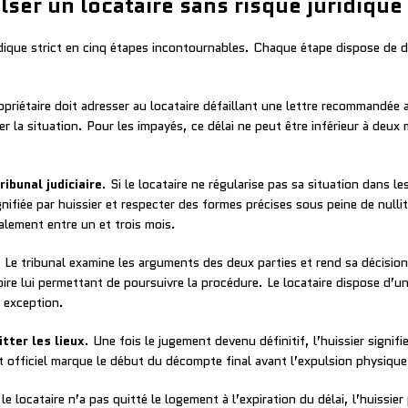
ser un locataire sans risque juridique
idique strict en cinq étapes incontournables. Chaque étape dispose de 
ropriétaire doit adresser au locataire défaillant une lettre recommandée 
er la situation. Pour les impayés, ce délai ne peut être inférieur à deu
ibunal judiciaire
. Si le locataire ne régularise pas sa situation dans les
nifiée par huissier et respecter des formes précises sous peine de nullité
alement entre un et trois mois.
. Le tribunal examine les arguments des deux parties et rend sa décisio
toire lui permettant de poursuivre la procédure. Le locataire dispose d’
 exception.
tter les lieux
. Une fois le jugement devenu définitif, l’huissier signi
 officiel marque le début du décompte final avant l’expulsion physique
i le locataire n’a pas quitté le logement à l’expiration du délai, l’huissi