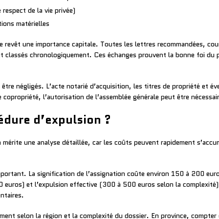
respect de la vie privée)
ions matérielles
re revêt une importance capitale. Toutes les lettres recommandées, cour
et classés chronologiquement. Ces échanges prouvent la bonne foi du pr
être négligés. L’acte notarié d’acquisition, les titres de propriété et
 copropriété, l’autorisation de l’assemblée générale peut être nécessa
dure d’expulsion ?
n mérite une analyse détaillée, car les coûts peuvent rapidement s’acc
ortant. La signification de l’assignation coûte environ 150 à 200 euros
euros) et l’expulsion effective (300 à 500 euros selon la complexité).
ntaires.
ment selon la région et la complexité du dossier. En province, compte