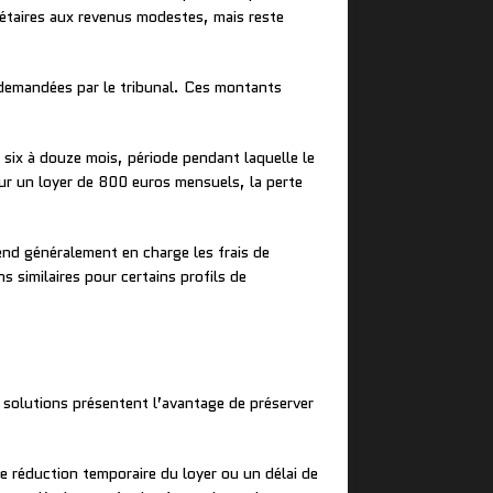
riétaires aux revenus modestes, mais reste
s demandées par le tribunal. Ces montants
ix à douze mois, période pendant laquelle le
Sur un loyer de 800 euros mensuels, la perte
end généralement en charge les frais de
 similaires pour certains profils de
 solutions présentent l’avantage de préserver
 réduction temporaire du loyer ou un délai de