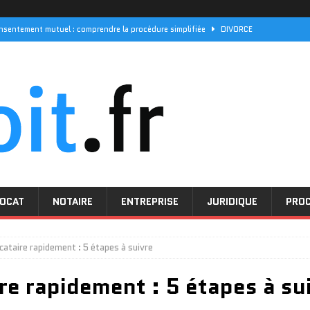
nsentement mutuel : comprendre la procédure simplifiée
DIVORCE
rde des enfants et pension : quels recours en cas de conflit familial ?
els sont les délais de réponse pour vos demandes
PROCEDURE
 ses initiatives pour les droits des femmes
ACTUALITÉ
ff 94 aborde les questions de droit pénal
LOI
OCAT
NOTAIRE
ENTREPRISE
JURIDIQUE
PRO
cataire rapidement : 5 étapes à suivre
re rapidement : 5 étapes à su