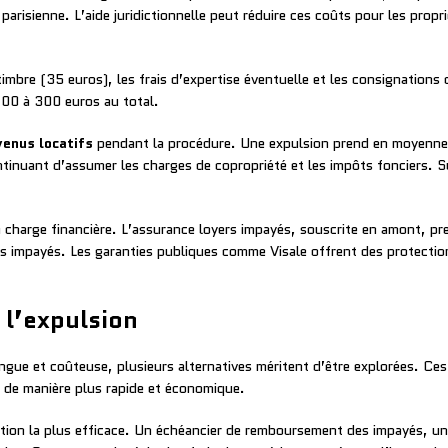
arisienne. L’aide juridictionnelle peut réduire ces coûts pour les prop
imbre (35 euros), les frais d’expertise éventuelle et les consignation
100 à 300 euros au total.
venus locatifs
pendant la procédure. Une expulsion prend en moyenne s
ontinuant d’assumer les charges de copropriété et les impôts fonciers. 
 charge financière. L’assurance loyers impayés, souscrite en amont, pr
s impayés. Les garanties publiques comme Visale offrent des protections
 l’expulsion
gue et coûteuse, plusieurs alternatives méritent d’être explorées. Ces
it de manière plus rapide et économique.
tion la plus efficace. Un échéancier de remboursement des impayés, une