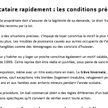
taire rapidement : les conditions pré
 propriétaire doit s’assurer de la légitimité de sa demande. Le droit fr
ble reconnu par la loi.
 à des situations précises. L’impayé de loyer constitue le motif le plus f
r ou plus. Les troubles de jouissance causés aux autres occupants de l
s tangibles comme des témoignages ou des constats d’huissier.
our y habiter ou y loger un proche constitue également un motif valable
 de 1989. Cette reprise doit être réelle et justifiée, sous peine de sanct
’expulsion, même avec un titre exécutoire en main. La
trêve hivernale
,
ative, sauf exceptions très limitées (logement insalubre, relogement p
ans et aux familles avec enfants mineurs pendant l’année scolaire.
a procédure. Un bail commercial obéit à des règles différentes d’un bai
ns spécifiques qu’il convient de vérifier avant toute action.