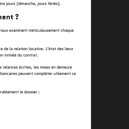
ins jours (dimanche, jours fériés).
ment ?
ribunaux examinent méticuleusement chaque
e de la relation locative. L’état des lieux
n initiale du contrat.
es relances écrites, les mises en demeure
s bancaires peuvent compléter utilement ce
érablement le dossier :