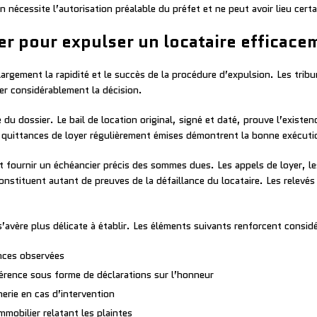
n nécessite l’autorisation préalable du préfet et ne peut avoir lieu certa
r pour expulser un locataire efficace
 largement la rapidité et le succès de la procédure d’expulsion. Les t
der considérablement la décision.
du dossier. Le bail de location original, signé et daté, prouve l’existenc
s quittances de loyer régulièrement émises démontrent la bonne exécutio
oit fournir un échéancier précis des sommes dues. Les appels de loyer, l
onstituent autant de preuves de la défaillance du locataire. Les relevé
 s’avère plus délicate à établir. Les éléments suivants renforcent consid
ances observées
érence sous forme de déclarations sur l’honneur
erie en cas d’intervention
mmobilier relatant les plaintes