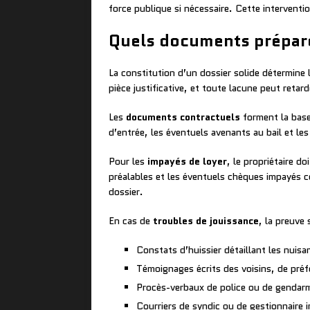
force publique si nécessaire. Cette interventio
Quels documents prépare
La constitution d’un dossier solide détermine
pièce justificative, et toute lacune peut retar
Les
documents contractuels
forment la base 
d’entrée, les éventuels avenants au bail et le
Pour les
impayés de loyer
, le propriétaire d
préalables et les éventuels chèques impayés c
dossier.
En cas de
troubles de jouissance
, la preuve
Constats d’huissier détaillant les nuis
Témoignages écrits des voisins, de préf
Procès-verbaux de police ou de gendarm
Courriers de syndic ou de gestionnaire i