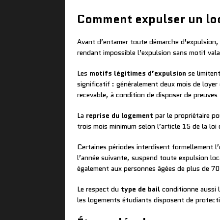
Comment expulser un loca
Avant d’entamer toute démarche d’expulsion, le
rendant impossible l’expulsion sans motif vala
Les
motifs légitimes d’expulsion
se limitent
significatif : généralement deux mois de loye
recevable, à condition de disposer de preuve
La
reprise du logement
par le propriétaire p
trois mois minimum selon l’article 15 de la loi
Certaines périodes interdisent formellement l
l’année suivante, suspend toute expulsion loc
également aux personnes âgées de plus de 70 
Le respect du
type de bail
conditionne aussi l
les logements étudiants disposent de protectio