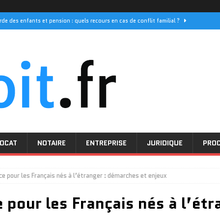
rde des enfants et pension : quels recours en cas de conflit familial ?
els sont les délais de réponse pour vos demandes
PROCEDURE
 ses initiatives pour les droits des femmes
ACTUALITÉ
e décès : quel prix pour une couverture optimale
JURIDIQUE
nsentement mutuel : comprendre la procédure simplifiée
DIVORCE
OCAT
NOTAIRE
ENTREPRISE
JURIDIQUE
PRO
ce pour les Français nés à l’étranger : démarches et enjeux
 pour les Français nés à l’ét