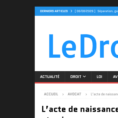
DERNIERS ARTICLES
[ 06/08/2026 ]
Séparation, ga
ACTUALITÉ
[ 04/08/2026 ]
Cidff 94 : Qu
[ 31/07/2026 ]
Le Cidff 94 et
[ 27/07/2026 ]
Tarif assuranc
[ 06/08/2026 ]
Divorce par co
ACTUALITÉ
DROIT
LOI
AV
ACCUEIL
AVOCAT
L’acte de naissan
L’acte de naissance