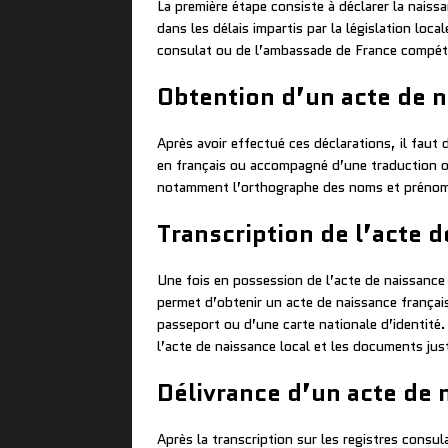
La première étape consiste à déclarer la naiss
dans les délais impartis par la législation loc
consulat ou de l’ambassade de France compéten
Obtention d’un acte de n
Après avoir effectué ces déclarations, il fau
en français ou accompagné d’une traduction off
notamment l’orthographe des noms et prénoms, 
Transcription de l’acte d
Une fois en possession de l’acte de naissance l
permet d’obtenir un acte de naissance françai
passeport ou d’une carte nationale d’identité
l’acte de naissance local et les documents just
Délivrance d’un acte de 
Après la transcription sur les registres consul