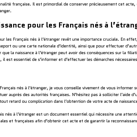
onalité française. Il est primordial de conserver précieusement cet acte, 
ranger.
aissance pour les Français nés à l’étran
r les Français nés à l’étranger revêt une importance cruciale. En effet,
asseport ou une carte nationale d’identité, ainsi que pour effectuer d’au
er que la naissance à l’étranger peut avoir des conséquences sur la filiat
, il est essentiel de s’informer et d’effectuer les démarches nécessaires
 Français nés à l’étranger, je vous conseille vivement de vous informer 
uer auprès des autorités françaises. N’hésitez pas à solliciter l’aide d
 tout retard ou complication dans l’obtention de votre acte de naissance
is nés à l’étranger est un document essentiel qui nécessite une attention
es et françaises afin d’obtenir cet acte et de garantir la reconnaissance