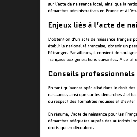
sur l’acte de naissance local, ainsi que la nati
démarches administratives en France et à l’ét
Enjeux liés à l’acte de n
L’obtention d’un acte de naissance français pou
établir la nationalité française, obtenir un p
l’étranger. Par ailleurs, il convient de soulign
française aux générations suivantes. À ce titre
Conseils professionnels
En tant qu’avocat spécialisé dans le droit des
naissance, ainsi que sur les démarches à effect
du respect des formalités requises et d’éviter
En résumé, l’acte de naissance pour les França
démarches adéquates auprès des autorités local
droits qui en découlent.