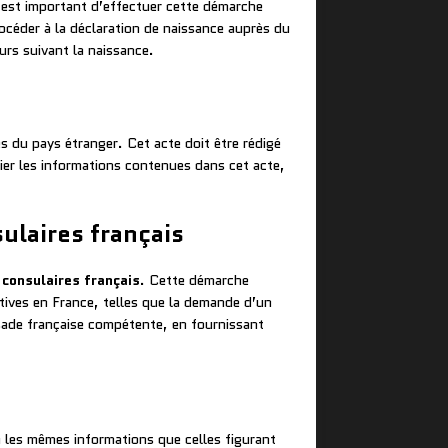
l est important d’effectuer cette démarche
procéder à la déclaration de naissance auprès du
rs suivant la naissance.
 du pays étranger. Cet acte doit être rédigé
fier les informations contenues dans cet acte,
sulaires français
 consulaires français
. Cette démarche
tives en France, telles que la demande d’un
ssade française compétente, en fournissant
a les mêmes informations que celles figurant