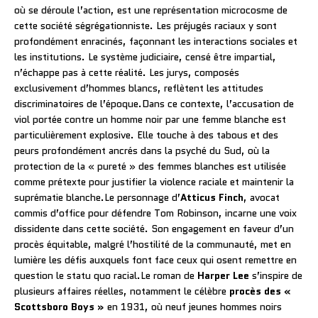
où se déroule l’action, est une représentation microcosme de
cette société ségrégationniste. Les préjugés raciaux y sont
profondément enracinés, façonnant les interactions sociales et
les institutions. Le système judiciaire, censé être impartial,
n’échappe pas à cette réalité. Les jurys, composés
exclusivement d’hommes blancs, reflètent les attitudes
discriminatoires de l’époque.Dans ce contexte, l’accusation de
viol portée contre un homme noir par une femme blanche est
particulièrement explosive. Elle touche à des tabous et des
peurs profondément ancrés dans la psyché du Sud, où la
protection de la « pureté » des femmes blanches est utilisée
comme prétexte pour justifier la violence raciale et maintenir la
suprématie blanche.Le personnage d’
Atticus Finch
, avocat
commis d’office pour défendre Tom Robinson, incarne une voix
dissidente dans cette société. Son engagement en faveur d’un
procès équitable, malgré l’hostilité de la communauté, met en
lumière les défis auxquels font face ceux qui osent remettre en
question le statu quo racial.Le roman de
Harper Lee
s’inspire de
plusieurs affaires réelles, notamment le célèbre
procès des «
Scottsboro Boys »
en 1931, où neuf jeunes hommes noirs