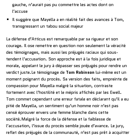
gauche, n’aurait pas pu commettre les actes dont on
l’accuse
Il suggère que Mayella a en réalité fait des avances à Tom,
transgressant un tabou social majeur
La défense d’Atticus est remarquable par sa rigueur et son
courage. Il ose remettre en question non seulement la véracité
des témoignages, mais aussi les préjugés raciaux qui sous-
tendent l’accusation. Son approche est à la fois juridique et
morale, appelant le jury à dépasser ses préjugés pour rendre un
verdict juste.Le témoignage de
Tom Robinson
lui-même est un
moment poignant du procès. Sa version des faits, empreinte de
compassion pour Mayella malgré la situation, contraste
fortement avec l’hostilité et le mépris affichés par les Ewell.
Tom commet cependant une erreur fatale en déclarant qu’il a eu
pitié de Mayella, un sentiment qu’un homme noir n’est pas
censé éprouver envers une femme blanche dans cette
société.Malgré la force de la défense et la faiblesse de
l’accusation, l’issue du procès semble jouée d’avance. Le jury,
reflet des préjugés de la communauté, n’est pas prêt à acquitter