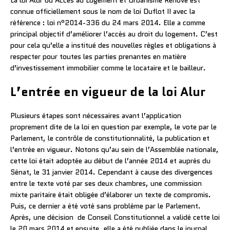
La loi Alur ou Accès au Logement et Urbanisme Rénové est
connue officiellement sous le nom de loi Duflot II avec la
référence : loi n°2014-336 du 24 mars 2014. Elle a comme
principal objectif d’améliorer l’accès au droit du logement. C’est
pour cela qu’elle a institué des nouvelles règles et obligations à
respecter pour toutes les parties prenantes en matière
d’investissement immobilier comme le locataire et le bailleur.
L’entrée en vigueur de la loi Alur
Plusieurs étapes sont nécessaires avant l’application
proprement dite de la loi en question par exemple, le vote par le
Parlement, le contrôle de constitutionnalité, la publication et
l’entrée en vigueur. Notons qu’au sein de l’Assemblée nationale,
cette loi était adoptée au début de l’année 2014 et auprès du
Sénat, le 31 janvier 2014. Cependant à cause des divergences
entre le texte voté par ses deux chambres, une commission
mixte paritaire était obligée d’élaborer un texte de compromis.
Puis, ce dernier a été voté sans problème par le Parlement.
Après, une décision de Conseil Constitutionnel a validé cette loi
le 20 mars 2014 et ensuite, elle a été publiée dans le journal