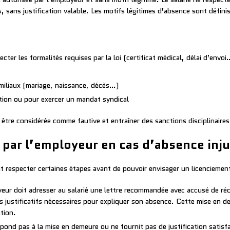
s, sans justification valable. Les motifs légitimes d’absence sont définis
cter les formalités requises par la loi (certificat médical, délai d’envoi
miliaux (mariage, naissance, décès…)
tion ou pour exercer un mandat syndical
être considérée comme fautive et entraîner des sanctions disciplinaires
 par l’employeur en cas d’absence inju
it respecter certaines étapes avant de pouvoir envisager un licenciement
eur doit adresser au salarié une lettre recommandée avec accusé de ré
les justificatifs nécessaires pour expliquer son absence. Cette mise en 
ation.
répond pas à la mise en demeure ou ne fournit pas de justification satisf