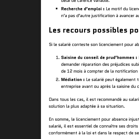
délai de carence variable.
Recherche d’emploi :
Le motif du licenc
n’a pas d’autre justification à avancer 
Les recours possibles po
Si le salarié conteste son licenciement pour ab
Saisine du conseil de prud’hommes :
demander réparation des préjudices subi
de 12 mois à compter de la notification
Médiation :
Le salarié peut également t
entreprise avant ou après la saisine du c
Dans tous les cas, il est recommandé au salarié 
solution la plus adaptée à sa situation.
En somme, le licenciement pour absence injusti
salarié, il est essentiel de connaître ses droi
conformément à la loi et dans le respect de se