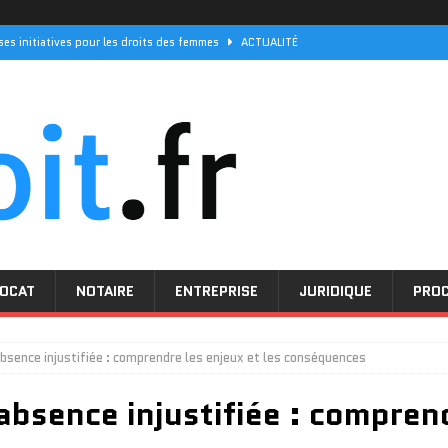
 ses initiatives pour les droits des femmes
ACTUALITÉ
e décès : quel prix pour une couverture optimale
JURIDIQUE
peut bénéficier de leurs services juridiques
JURIDIQUE
ce décès en 2026 : quelles tendances émergent
ACTUALITÉ
els sont les délais de réponse pour vos demandes
PROCEDURE
OCAT
NOTAIRE
ENTREPRISE
JURIDIQUE
PRO
bsence injustifiée : comprendre les enjeux et les conséquences
absence injustifiée : comprend