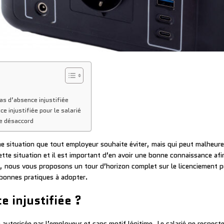
as d’absence injustifiée
 injustifiée pour le salarié
de désaccord
ne situation que tout employeur souhaite éviter, mais qui peut malheure
tte situation et il est important d’en avoir une bonne connaissance afi
le, nous vous proposons un tour d’horizon complet sur le licenciement 
 bonnes pratiques à adopter.
 injustifiée ?
autorisée par l’employeur et sans motif légitime. Le salarié ne respect