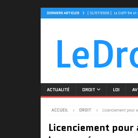
DERNIERS ARTICLES
[ 31/07/2026 ]
Le Cidff 94 et
[ 27/07/2026 ]
Tarif assuranc
[ 23/07/2026 ]
Cidff 94 : Qui 
[ 19/07/2026 ]
Tarif assuran
[ 04/08/2026 ]
Cidff 94 : Qu
ACTUALITÉ
DROIT
LOI
AV
ACCUEIL
DROIT
Licenciement pour a
Licenciement pour 