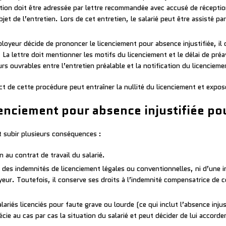
tion doit être adressée par lettre recommandée avec accusé de récepti
l’objet de l’entretien. Lors de cet entretien, le salarié peut être assisté
loyeur décide de prononcer le licenciement pour absence injustifiée, il d
a lettre doit mentionner les motifs du licenciement et le délai de pré
rs ouvrables entre l’entretien préalable et la notification du licencieme
ct de cette procédure peut entraîner la nullité du licenciement et expos
nciement pour absence injustifiée pour
ut subir plusieurs conséquences :
 au contrat de travail du salarié.
s des indemnités de licenciement légales ou conventionnelles, ni d’une i
oyeur. Toutefois, il conserve ses droits à l’indemnité compensatrice de
lariés licenciés pour faute grave ou lourde (ce qui inclut l’absence injus
e au cas par cas la situation du salarié et peut décider de lui accord