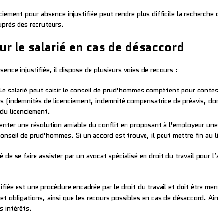
iement pour absence injustifiée peut rendre plus difficile la recherche d’
auprès des recruteurs.
ur le salarié en cas de désaccord
sence injustifiée, il dispose de plusieurs voies de recours :
Le salarié peut saisir le conseil de prud’hommes compétent pour contes
s (indemnités de licenciement, indemnité compensatrice de préavis, dom
 du licenciement.
enter une résolution amiable du conflit en proposant à l’employeur un
onseil de prud’hommes. Si un accord est trouvé, il peut mettre fin au lit
de se faire assister par un avocat spécialisé en droit du travail pour l’ai
fiée est une procédure encadrée par le droit du travail et doit être men
ts et obligations, ainsi que les recours possibles en cas de désaccord. A
s intérêts.