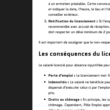
à un entretien préalable. Cette convoca
et indiquer la date, l’heure, le lieu et 
conseiller extérieur.
Notification du licenciement :
Si l’emp
recommandée avec accusé de réception. L
doit respecter un délai minimum de 2 jou
Il est important de souligner que le non-respe
Les conséquences du lice
Le salarié licencié pour absence injustifiée pe
Perte d’emploi :
Le licenciement met fin
Indemnités :
Le salarié ne bénéficie pa
dispensé d’exécuter celui-ci par l’empl
pris.
Droits au chômage :
En principe, les sa
chômage. Cependant, Pôle Emploi appréci