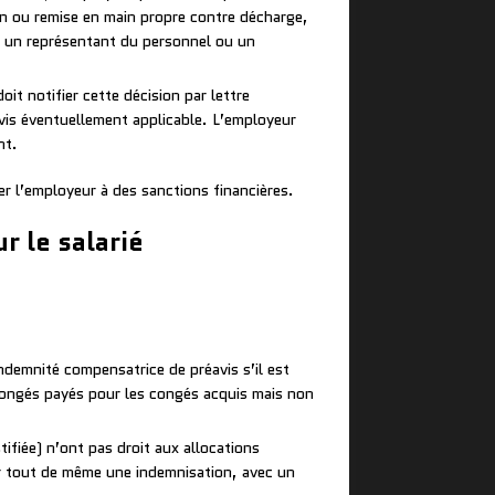
on ou remise en main propre contre décharge,
 par un représentant du personnel ou un
oit notifier cette décision par lettre
avis éventuellement applicable. L’employeur
nt.
er l’employeur à des sanctions financières.
 le salarié
ndemnité compensatrice de préavis s’il est
 congés payés pour les congés acquis mais non
tifiée) n’ont pas droit aux allocations
er tout de même une indemnisation, avec un