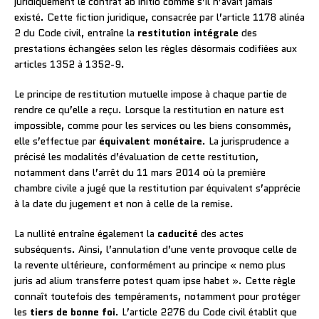
juridiquement le contrat ab initio comme s’il n’avait jamais
existé. Cette fiction juridique, consacrée par l’article 1178 alinéa
2 du Code civil, entraîne la
restitution intégrale
des
prestations échangées selon les règles désormais codifiées aux
articles 1352 à 1352-9.
Le principe de restitution mutuelle impose à chaque partie de
rendre ce qu’elle a reçu. Lorsque la restitution en nature est
impossible, comme pour les services ou les biens consommés,
elle s’effectue par
équivalent monétaire
. La jurisprudence a
précisé les modalités d’évaluation de cette restitution,
notamment dans l’arrêt du 11 mars 2014 où la première
chambre civile a jugé que la restitution par équivalent s’apprécie
à la date du jugement et non à celle de la remise.
La nullité entraîne également la
caducité
des actes
subséquents. Ainsi, l’annulation d’une vente provoque celle de
la revente ultérieure, conformément au principe « nemo plus
juris ad alium transferre potest quam ipse habet ». Cette règle
connaît toutefois des tempéraments, notamment pour protéger
les
tiers de bonne foi
. L’article 2276 du Code civil établit que