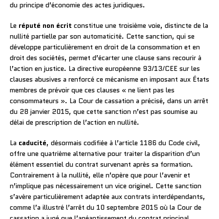
du principe d’économie des actes juridiques.
Le
réputé non écrit
constitue une troisième voie, distincte de la
nullité partielle par son automaticité. Cette sanction, qui se
développe particulièrement en droit de la consommation et en
droit des sociétés, permet d’écarter une clause sans recourir à
l’action en justice. La directive européenne 93/13/CEE sur les
clauses abusives a renforcé ce mécanisme en imposant aux États
membres de prévoir que ces clauses « ne lient pas les
consommateurs ». La Cour de cassation a précisé, dans un arrêt
du 28 janvier 2015, que cette sanction n’est pas soumise au
délai de prescription de l’action en nullité.
La
caducité
, désormais codifiée à l’article 1186 du Code civil,
offre une quatrième alternative pour traiter la disparition d’un
élément essentiel du contrat survenant après sa formation.
Contrairement à la nullité, elle n’opère que pour l’avenir et
n’implique pas nécessairement un vice originel. Cette sanction
s’avère particulièrement adaptée aux contrats interdépendants,
comme l’a illustré l’arrêt du 10 septembre 2015 où la Cour de
cassation a jugé que l’anéantissement du contrat principal