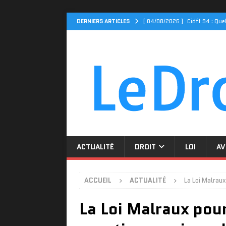
DERNIERS ARTICLES
[ 04/08/2026 ]
Cidff 94 : Qu
[ 31/07/2026 ]
Le Cidff 94 et
[ 27/07/2026 ]
Tarif assuranc
[ 23/07/2026 ]
Cidff 94 : Qui 
[ 06/08/2026 ]
Séparation, ga
ACTUALITÉ
ACTUALITÉ
DROIT
LOI
AV
ACCUEIL
ACTUALITÉ
La Loi Malraux
La Loi Malraux pour