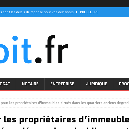
els sont les délais de réponse pour vos demandes
PROCEDURE
 ses initiatives pour les droits des femmes
ACTUALITÉ
e décès : quel prix pour une couverture optimale
JURIDIQUE
peut bénéficier de leurs services juridiques
JURIDIQUE
rde des enfants et pension : quels recours en cas de conflit familial ?
OCAT
NOTAIRE
ENTREPRISE
JURIDIQUE
PRO
 pour les propriétaires d’immeubles situés dans les quartiers anciens dégradé
 les propriétaires d’immeuble