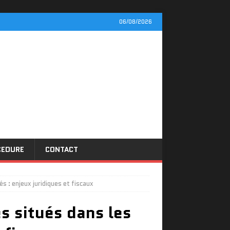
06/08/2026
CEDURE
CONTACT
s : enjeux juridiques et fiscaux
s situés dans les