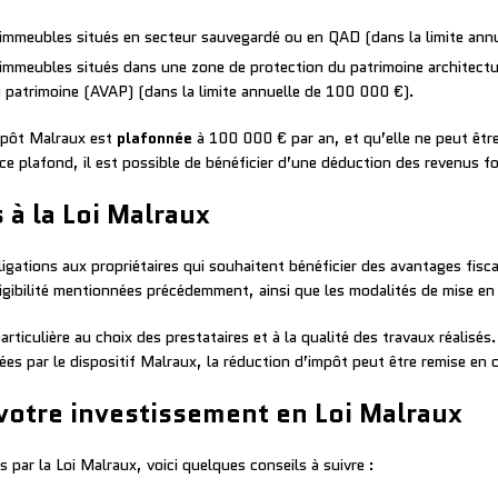
immeubles situés en secteur sauvegardé ou en QAD (dans la limite ann
immeubles situés dans une zone de protection du patrimoine architectu
du patrimoine (AVAP) (dans la limite annuelle de 100 000 €).
impôt Malraux est
plafonnée
à 100 000 € par an, et qu’elle ne peut être
e plafond, il est possible de bénéficier d’une déduction des revenus fo
 à la Loi Malraux
ations aux propriétaires qui souhaitent bénéficier des avantages fiscaux
gibilité mentionnées précédemment, ainsi que les modalités de mise en l
articulière au choix des prestataires et à la qualité des travaux réalisé
es par le dispositif Malraux, la réduction d’impôt peut être remise en c
votre investissement en Loi Malraux
 par la Loi Malraux, voici quelques conseils à suivre :