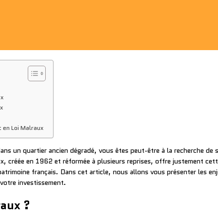
ux
x
 en Loi Malraux
ans un quartier ancien dégradé, vous êtes peut-être à la recherche de s
x, créée en 1962 et réformée à plusieurs reprises, offre justement cet
patrimoine français. Dans cet article, nous allons vous présenter les enje
 votre investissement.
raux ?