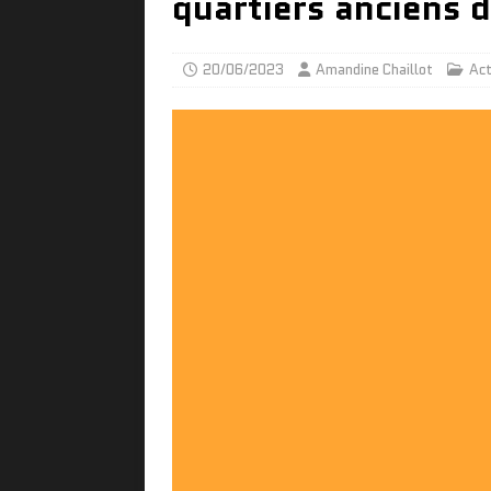
quartiers anciens d
20/06/2023
Amandine Chaillot
Act