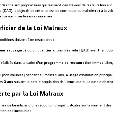
tif destiné aux propriétaires qui réalisent des travaux de restauration s
(QAD). L’objectif de cette loi est de contribuer au maintien et à la valo
ative aux investisseurs concernés.
icier de la Loi Malraux
conditions doivent être respectées :
eur sauvegardé
ou un
quartier ancien dégradé
(QAD) ayant fait l’ob
 réalisés dans le cadre d’un
programme de restauration immobilière
e (non meublée) pendant au moins 9 ans, à usage d’habitation principal
les
3 ans
suivant la date d’acquisition de l’immeuble ou la date d’obten
rte par la Loi Malraux
rnés de bénéficier d’une réduction d’impôt calculée sur le montant des 
ation de l’immeuble :