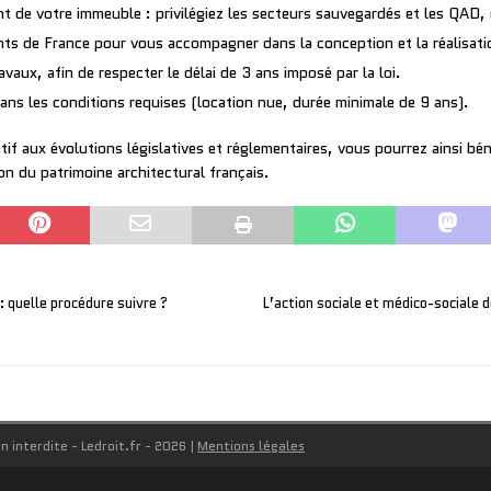
de votre immeuble : privilégiez les secteurs sauvegardés et les QAD, 
nts de France pour vous accompagner dans la conception et la réalisatio
ravaux, afin de respecter le délai de 3 ans imposé par la loi.
dans les conditions requises (location nue, durée minimale de 9 ans).
if aux évolutions législatives et réglementaires, vous pourrez ainsi bén
on du patrimoine architectural français.
 : quelle procédure suivre ?
L’action sociale et médico-sociale d
n interdite - Ledroit.fr - 2026
|
Mentions légales